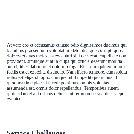
At vero eos et accusamus et iusto odio dignissimos ducimus qui
blanditiis praesentium voluptatum deleniti atque corrupti quos
dolores et quas molestias excepturi sint occaecati cupiditate non
provident, similique sunt in culpa qui officia deserunt mollitia
animi, id est laborum et dolorum fuga. Et harum quidem rerum
facilis est et expedita distinctio. Nam libero tempore, cum soluta
nobis est eligendi optio cumque nihil impedit quo minus id
quod maxime placeat facere possimus, omnis voluptas
assumenda est, omnis dolor repellendus. Temporibus autem
quibusdam et aut officiis debitis aut rerum necessitatibus saepe
eveniet.
Service Challanges