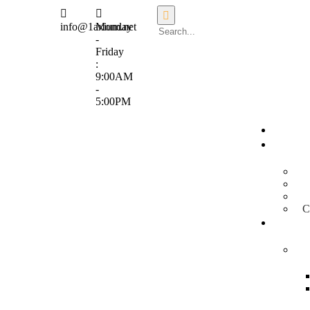
info@1axium.net
Monday
-
Friday
:
9:00AM
-
5:00PM
C