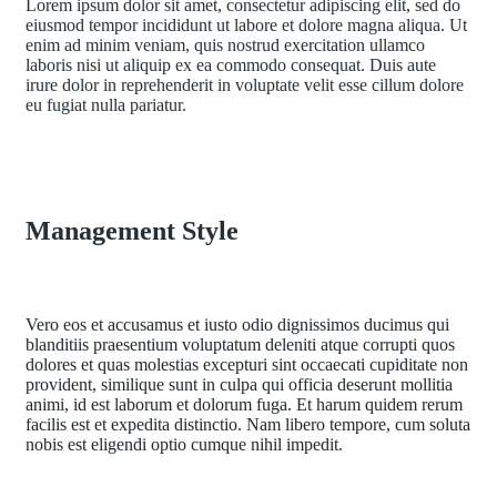
Lorem ipsum dolor sit amet, consectetur adipiscing elit, sed do
eiusmod tempor incididunt ut labore et dolore magna aliqua. Ut
enim ad minim veniam, quis nostrud exercitation ullamco
laboris nisi ut aliquip ex ea commodo consequat. Duis aute
irure dolor in reprehenderit in voluptate velit esse cillum dolore
eu fugiat nulla pariatur.
Management Style
Vero eos et accusamus et iusto odio dignissimos ducimus qui
blanditiis praesentium voluptatum deleniti atque corrupti quos
dolores et quas molestias excepturi sint occaecati cupiditate non
provident, similique sunt in culpa qui officia deserunt mollitia
animi, id est laborum et dolorum fuga. Et harum quidem rerum
facilis est et expedita distinctio. Nam libero tempore, cum soluta
nobis est eligendi optio cumque nihil impedit.